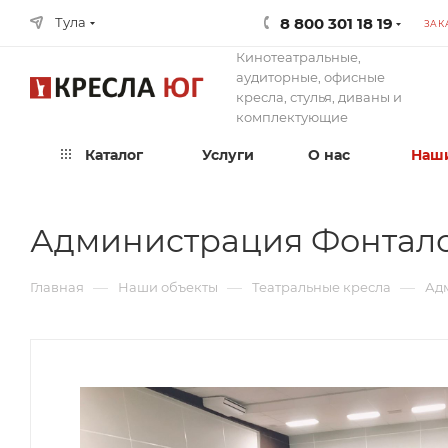
8 800 301 18 19
Тула
ЗАК
Кинотеатральные,
аудиторные, офисные
кресла, стулья, диваны и
комплектующие
Каталог
Услуги
О нас
Наши
Администрация Фонтало
—
—
—
Главная
Наши объекты
Театральные кресла
Ад