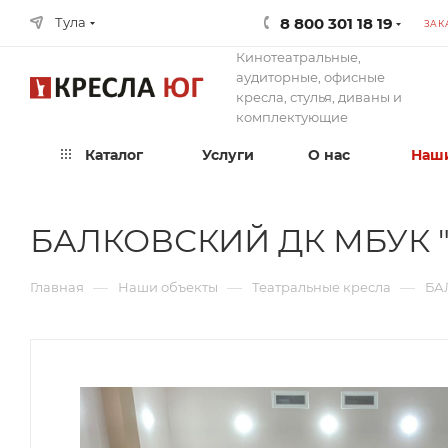
8 800 301 18 19
Тула
ЗАК
Кинотеатральные,
аудиторные, офисные
кресла, стулья, диваны и
комплектующие
Каталог
Услуги
О нас
Наши
БАЛКОВСКИЙ ДК МБУК 
—
—
—
Главная
Наши объекты
Театральные кресла
БА