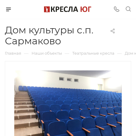
Дом культуры с.п.
Сармаково
—
—
—
Главная
Наши объекты
Театральные кресла
Дом к