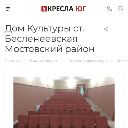
Дом Культуры ст.
Бесленеевская
Мостовский район
—
—
—
Главная
Наши объекты
Театральные кресла
Дом 