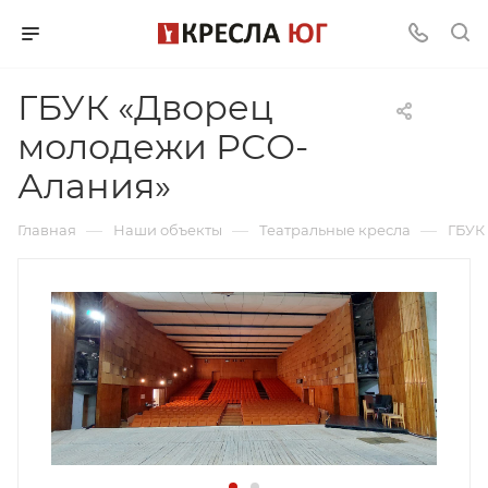
ГБУК «Дворец
молодежи РСО-
Алания»
—
—
—
Главная
Наши объекты
Театральные кресла
ГБУК