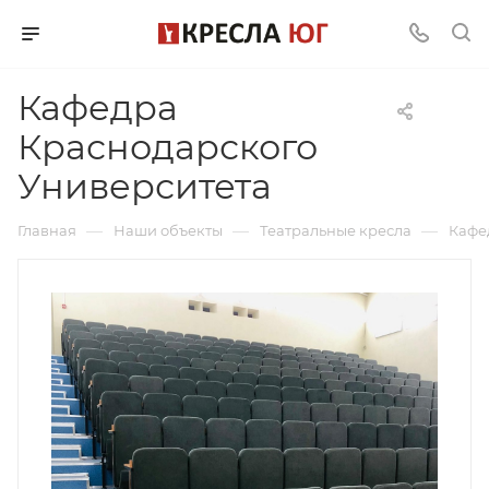
Кафедра
Краснодарского
Университета
—
—
—
Главная
Наши объекты
Театральные кресла
Кафе