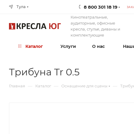
8 800 301 18 19
Тула
ЗАК
Кинотеатральные,
аудиторные, офисные
кресла, стулья, диваны и
комплектующие
Каталог
Услуги
О нас
Наши
Трибуна Tr 0.5
—
—
—
Главная
Каталог
Оснащение для сцены
Трибу