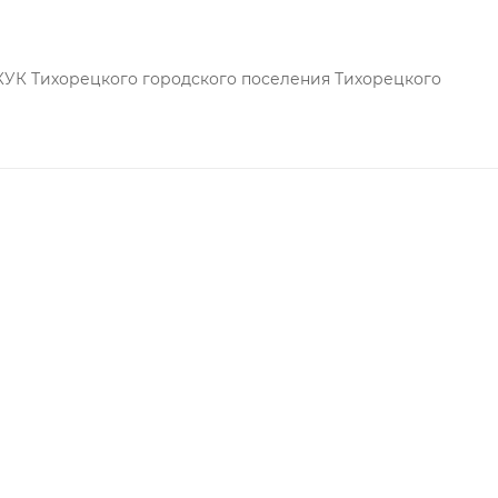
ателями благодаря своим положительным свойствам :
КУК Тихорецкого городского поселения Тихорецкого