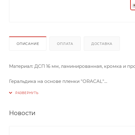
ОПИСАНИЕ
ОПЛАТА
ДОСТАВКА
Материал: ДСП 16 мм, ламинированная, кромка и пр
Геральдика на основе пленки "ORACAL"
При оформлении помещений для деловых встреч, к
выступающего. Для него необходима специальная три
красивую и качественную модель.
Новости
Продуманное строение модели позволяет создать в
материалы доклада или заметки на небольшом столи