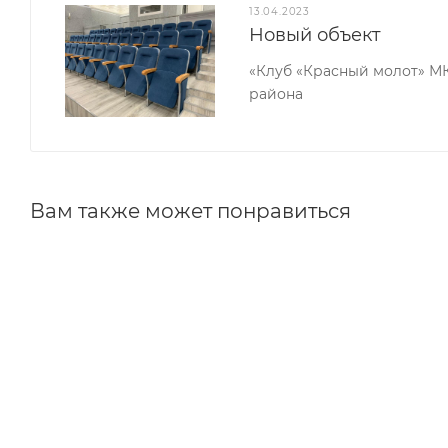
13.04.2023
оптимальных размеров и высоты.
Новый объект
Трибуна Tr 0.5 будет по достоинству оценена покуп
«Клуб «Красный молот» М
района
-надежная конструкция;
-прочные материалы;
Вам также может понравиться
-компактные габаритные размеры;
-удобная форма и размеры;
-небольшой вес;
-классический и универсальный дизайн;
-традиционные расцветки.