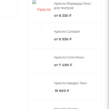
Кресло Форвард Люкс
для театров
от
8 330 ₽
Кресло Салават
от
6 950 ₽
Кресло Соло Микс
от
7 490 ₽
Кресло Квадро Текс
, получив
19 600
₽
сположить
счет
Кресло Стилл+