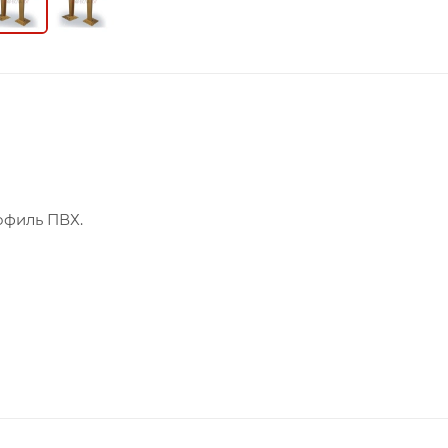
офиль ПВХ.
онференц-залов необходимо организовать место для
буна Tr 0.5 , которую можно заказать по приятной цене
се условия для комфортного выступления. Он может ра
ке сверху. Пользоваться конструкцией очень удобно за 