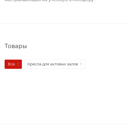
Товары
Все
1
Кресла для актовых залов
1