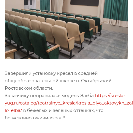
Завершили установку кресел в средней
общеобразовательной школе п. Октябрьский,
Ростовской области.
Заказчику понравилась модель Эльба
https://kresla-
yug.ru/catalog/teatralnye_kresla/kresla_dlya_aktovykh_zal
lo_elba/
в бежевых и зеленых оттенках, что
безусловно оживило зал!!