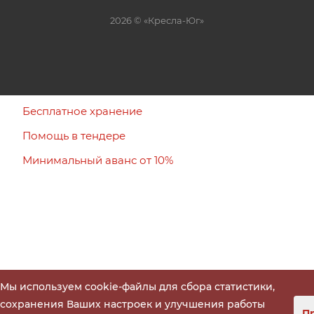
2026 © «Кресла-Юг»
Бесплатное хранение
Помощь в тендере
Минимальный аванс от 10%
Мы используем cookie-файлы для сбора статистики,
сохранения Ваших настроек и улучшения работы
П