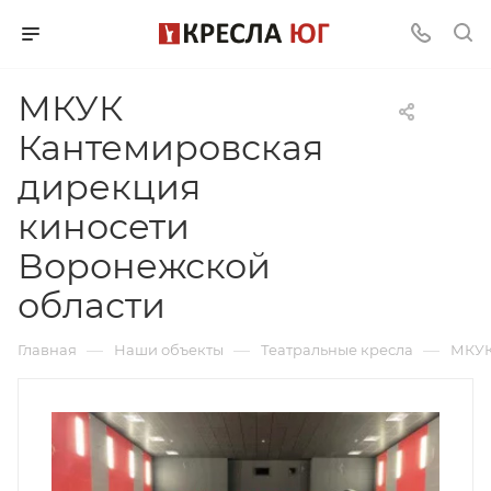
МКУК
Кантемировская
дирекция
киносети
Воронежской
области
—
—
—
Главная
Наши объекты
Театральные кресла
МКУК