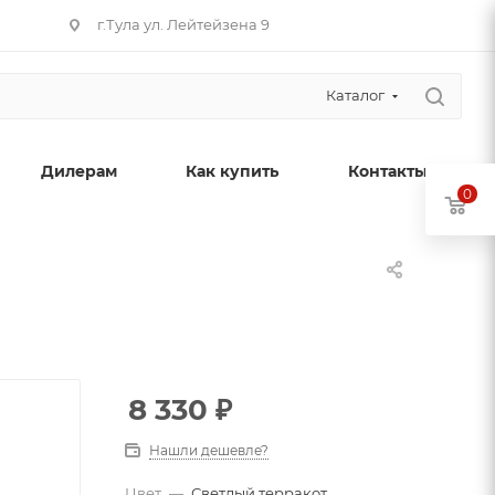
г.Тула ул. Лейтейзена 9
Каталог
Дилерам
Как купить
Контакты
0
8 330
₽
Нашли дешевле?
Цвет
—
Светлый терракот