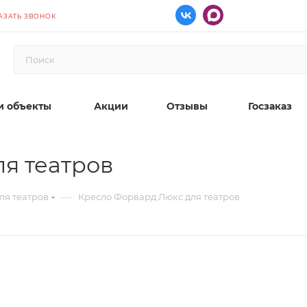
АЗАТЬ ЗВОНОК
 объекты
Акции
Отзывы
Госзаказ
я театров
—
ля театров
Кресло Форвард Люкс для театров