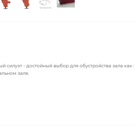
й силуэт - достойный выбор для обустройства зала как 
альном зале.
, с подлокотниками, сидение откидное. Толщина подушки