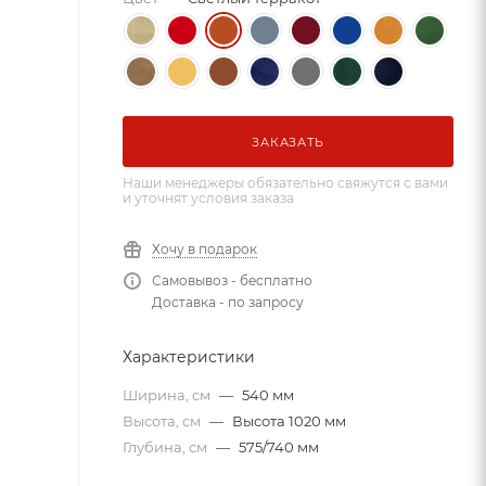
ЗАКАЗАТЬ
Наши менеджеры обязательно свяжутся с вами
и уточнят условия заказа
Хочу в подарок
Самовывоз - бесплатно
Доставка - по запросу
Характеристики
Ширина, см
—
540 мм
Высота, см
—
Высота 1020 мм
Глубина, см
—
575/740 мм