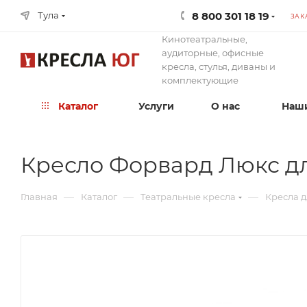
8 800 301 18 19
Тула
ЗАК
Кинотеатральные,
аудиторные, офисные
кресла, стулья, диваны и
комплектующие
Каталог
Услуги
О нас
Наши
Кресло Форвард Люкс дл
—
—
—
Главная
Каталог
Театральные кресла
Кресла д